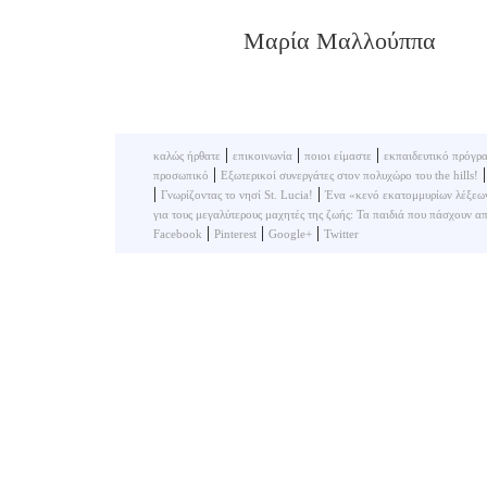
Μαρία Μαλλούππα
|
|
|
καλώς ήρθατε
επικοινωνία
ποιοι είμαστε
εκπαιδευτικό πρόγρ
|
προσωπικό
Εξωτερικοί συνεργάτες στον πολυχώρο του the hills!
|
|
Γνωρίζοντας το νησί St. Lucia!
Ένα «κενό εκατομμυρίων λέξεων»
για τους μεγαλύτερους μαχητές της ζωής: Τα παιδιά που πάσχουν α
|
|
|
Facebook
Pinterest
Google+
Twitter