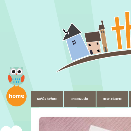
καλώς ήρθατε
επικοινωνία
ποιοι είμαστε