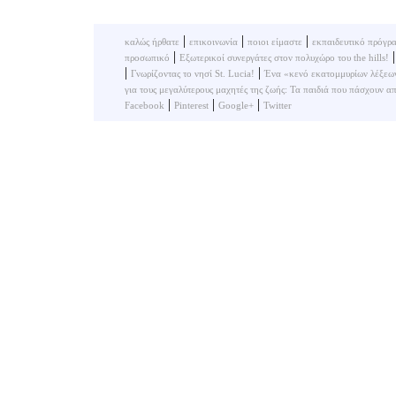
|
|
|
καλώς ήρθατε
επικοινωνία
ποιοι είμαστε
εκπαιδευτικό πρόγρ
|
προσωπικό
Εξωτερικοί συνεργάτες στον πολυχώρο του the hills!
|
|
Γνωρίζοντας το νησί St. Lucia!
Ένα «κενό εκατομμυρίων λέξεων»
για τους μεγαλύτερους μαχητές της ζωής: Τα παιδιά που πάσχουν α
|
|
|
Facebook
Pinterest
Google+
Twitter